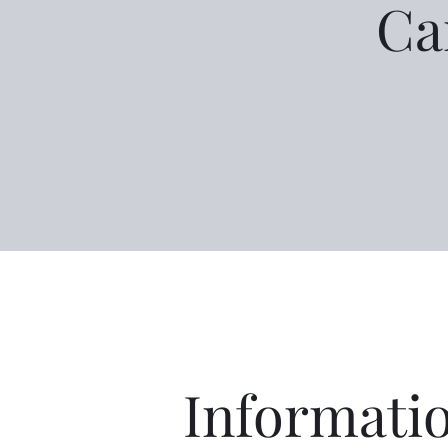
C
Informati